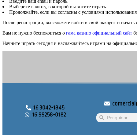
Введите ваш email и пароль.
Выберите валюту, в которой вы хотите играть.
Продолжайте, если вы согласны с условиями использования
После регистрации, вы сможете войти в свой аккаунт и начать 
Вам не нужно беспокоиться о
гама казино официальный сайт
бе
Начните играть сегодня и наслаждайтесь играми на официально
comercial
16 3042-1845
16 99258-0182