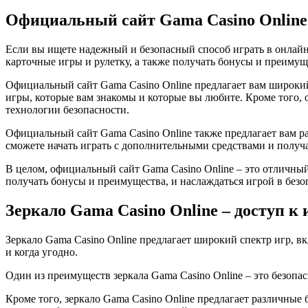
Официальный сайт Gama Casino Online
Если вы ищете надежный и безопасный способ играть в онлайн-
карточные игры и рулетку, а также получать бонусы и преимущ
Официальный сайт Gama Casino Online предлагает вам широкий в
игры, которые вам знакомы и которые вы любите. Кроме того,
технологии безопасности.
Официальный сайт Gama Casino Online также предлагает вам р
сможете начать играть с дополнительными средствами и получ
В целом, официальный сайт Gama Casino Online – это отличный
получать бонусы и преимущества, и наслаждаться игрой в безо
Зеркало Gama Casino Online – доступ к
Зеркало Gama Casino Online предлагает широкий спектр игр, вк
и когда угодно.
Один из преимуществ зеркала Gama Casino Online – это безопас
Кроме того, зеркало Gama Casino Online предлагает различные