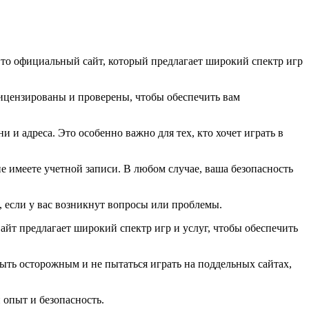
Это официальный сайт, который предлагает широкий спектр игр
 лицензированы и проверены, чтобы обеспечить вам
ни и адреса. Это особенно важно для тех, кто хочет играть в
не имеете учетной записи. В любом случае, ваша безопасность
я, если у вас возникнут вопросы или проблемы.
айт предлагает широкий спектр игр и услуг, чтобы обеспечить
быть осторожным и не пытаться играть на поддельных сайтах,
 опыт и безопасность.