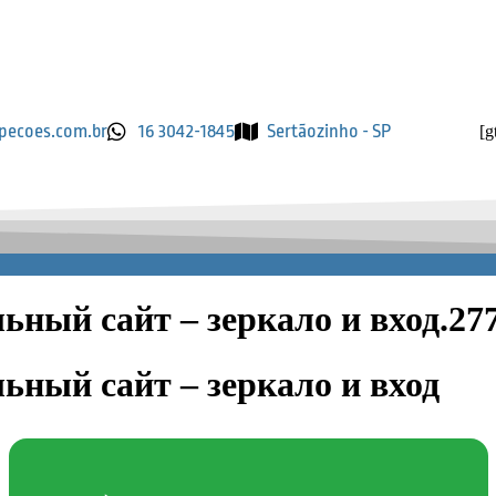
pecoes.com.br
16 3042-1845
Sertãozinho - SP
[g
ный сайт – зеркало и вход.277
ьный сайт – зеркало и вход