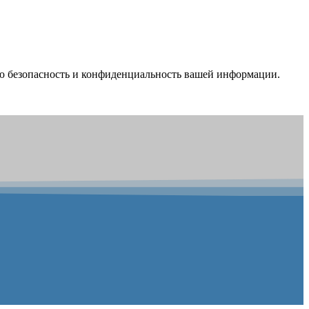
ую безопасность и конфиденциальность вашей информации.