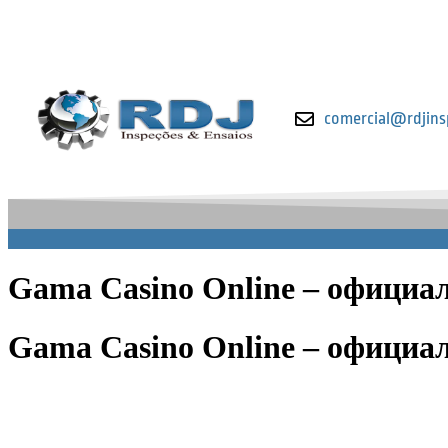
comercial@rdjins
Gama Casino Online – официаль
Gama Casino Online – официал