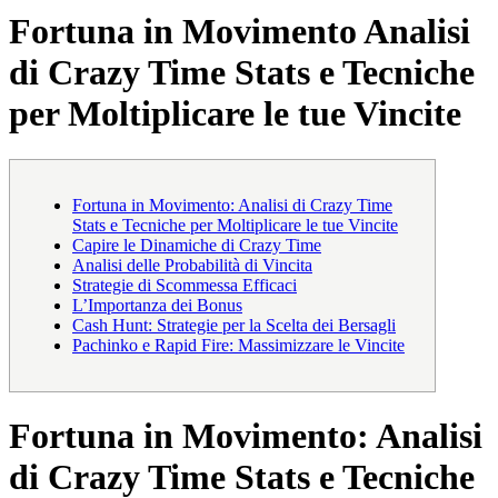
Fortuna in Movimento Analisi
di Crazy Time Stats e Tecniche
per Moltiplicare le tue Vincite
Fortuna in Movimento: Analisi di Crazy Time
Stats e Tecniche per Moltiplicare le tue Vincite
Capire le Dinamiche di Crazy Time
Analisi delle Probabilità di Vincita
Strategie di Scommessa Efficaci
L’Importanza dei Bonus
Cash Hunt: Strategie per la Scelta dei Bersagli
Pachinko e Rapid Fire: Massimizzare le Vincite
Fortuna in Movimento: Analisi
di Crazy Time Stats e Tecniche