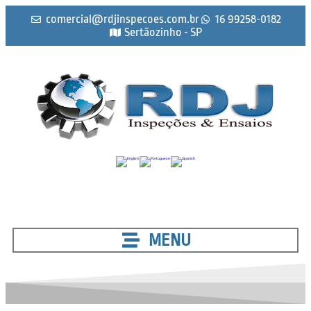
comercial@rdjinspecoes.com.br
16 99258-0182
Sertãozinho - SP
MENU