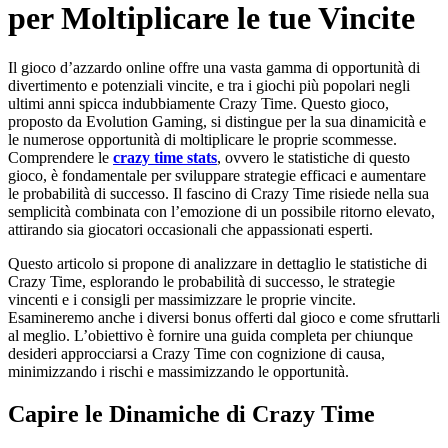
per Moltiplicare le tue Vincite
Il gioco d’azzardo online offre una vasta gamma di opportunità di
divertimento e potenziali vincite, e tra i giochi più popolari negli
ultimi anni spicca indubbiamente Crazy Time. Questo gioco,
proposto da Evolution Gaming, si distingue per la sua dinamicità e
le numerose opportunità di moltiplicare le proprie scommesse.
Comprendere le
crazy time stats
, ovvero le statistiche di questo
gioco, è fondamentale per sviluppare strategie efficaci e aumentare
le probabilità di successo. Il fascino di Crazy Time risiede nella sua
semplicità combinata con l’emozione di un possibile ritorno elevato,
attirando sia giocatori occasionali che appassionati esperti.
Questo articolo si propone di analizzare in dettaglio le statistiche di
Crazy Time, esplorando le probabilità di successo, le strategie
vincenti e i consigli per massimizzare le proprie vincite.
Esamineremo anche i diversi bonus offerti dal gioco e come sfruttarli
al meglio. L’obiettivo è fornire una guida completa per chiunque
desideri approcciarsi a Crazy Time con cognizione di causa,
minimizzando i rischi e massimizzando le opportunità.
Capire le Dinamiche di Crazy Time