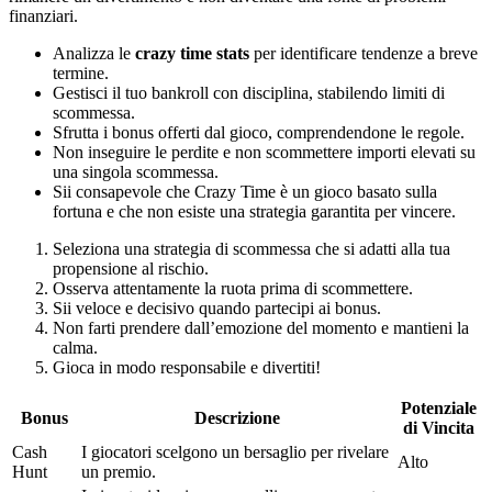
finanziari.
Analizza le
crazy time stats
per identificare tendenze a breve
termine.
Gestisci il tuo bankroll con disciplina, stabilendo limiti di
scommessa.
Sfrutta i bonus offerti dal gioco, comprendendone le regole.
Non inseguire le perdite e non scommettere importi elevati su
una singola scommessa.
Sii consapevole che Crazy Time è un gioco basato sulla
fortuna e che non esiste una strategia garantita per vincere.
Seleziona una strategia di scommessa che si adatti alla tua
propensione al rischio.
Osserva attentamente la ruota prima di scommettere.
Sii veloce e decisivo quando partecipi ai bonus.
Non farti prendere dall’emozione del momento e mantieni la
calma.
Gioca in modo responsabile e divertiti!
Potenziale
Bonus
Descrizione
di Vincita
Cash
I giocatori scelgono un bersaglio per rivelare
Alto
Hunt
un premio.