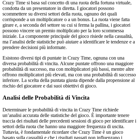
Crazy Time si basa sul concetto di una ruota della fortuna virtuale,
condotta da un presentatore in diretta. I giocatori possono
scommettere su diversi settori della ruota, ognuno dei quali
corrisponde a un moltiplicatore o a un bonus. La ruota viene fatta
girare e, a seconda del settore su cui si ferma la pallina, i giocatori
possono vincere un premio moltiplicato per la loro scommessa
iniziale. La componente principale del gioco risiede nella casualità,
ma l’analisi delle statistiche può aiutare a identificare le tendenze e a
prendere decisioni più informate.
Esistono diversi tipi di puntate in Crazy Time, ognuna con una
diversa probabilità di vincita. Alcune puntate offrono una maggiore
probabilità di successo, ma con moltiplicatori più bassi, mentre altre
offrono moltiplicatori più elevati, ma con una probabilità di successo
inferiore. La scelta della puntata giusta dipende dalla propensione al
rischio del giocatore e dai suoi obiettivi di gioco.
Analisi delle Probabilità di Vincita
Determinare le probabilità di vincita in Crazy Time richiede
un’analisi accurata delle statistiche del gioco. È importante tenere
traccia dei risultati delle precedenti sessioni di gioco per identificare i
settori della ruota che hanno una maggiore frequenza di uscita.
Tuttavia, è fondamentale ricordare che Crazy Time è un gioco
basato sulla casualità e che i risultati passati non influenzano i