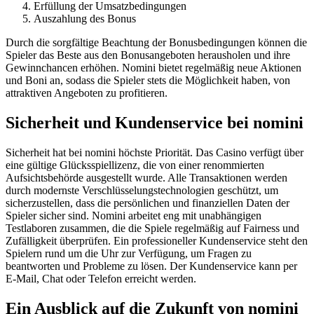
Erfüllung der Umsatzbedingungen
Auszahlung des Bonus
Durch die sorgfältige Beachtung der Bonusbedingungen können die
Spieler das Beste aus den Bonusangeboten herausholen und ihre
Gewinnchancen erhöhen. Nomini bietet regelmäßig neue Aktionen
und Boni an, sodass die Spieler stets die Möglichkeit haben, von
attraktiven Angeboten zu profitieren.
Sicherheit und Kundenservice bei nomini
Sicherheit hat bei nomini höchste Priorität. Das Casino verfügt über
eine gültige Glücksspiellizenz, die von einer renommierten
Aufsichtsbehörde ausgestellt wurde. Alle Transaktionen werden
durch modernste Verschlüsselungstechnologien geschützt, um
sicherzustellen, dass die persönlichen und finanziellen Daten der
Spieler sicher sind. Nomini arbeitet eng mit unabhängigen
Testlaboren zusammen, die die Spiele regelmäßig auf Fairness und
Zufälligkeit überprüfen. Ein professioneller Kundenservice steht den
Spielern rund um die Uhr zur Verfügung, um Fragen zu
beantworten und Probleme zu lösen. Der Kundenservice kann per
E-Mail, Chat oder Telefon erreicht werden.
Ein Ausblick auf die Zukunft von nomini