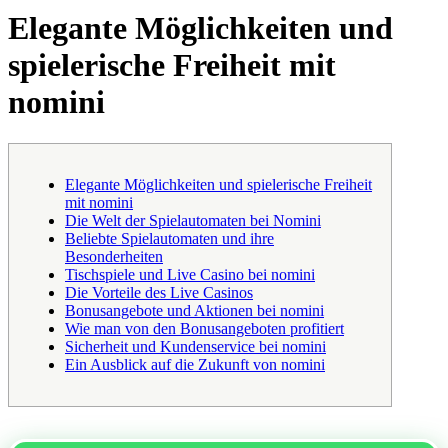
Elegante Möglichkeiten und
spielerische Freiheit mit
nomini
Elegante Möglichkeiten und spielerische Freiheit
mit nomini
Die Welt der Spielautomaten bei Nomini
Beliebte Spielautomaten und ihre
Besonderheiten
Tischspiele und Live Casino bei nomini
Die Vorteile des Live Casinos
Bonusangebote und Aktionen bei nomini
Wie man von den Bonusangeboten profitiert
Sicherheit und Kundenservice bei nomini
Ein Ausblick auf die Zukunft von nomini