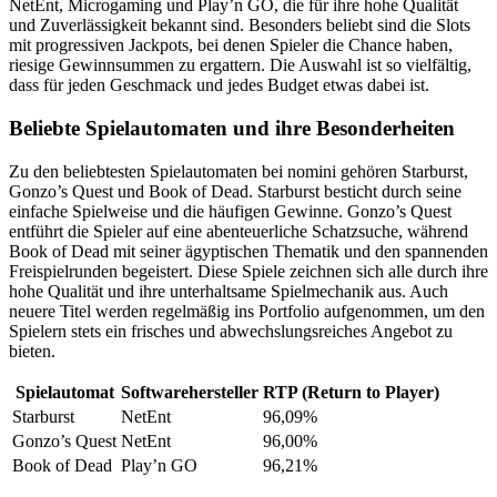
NetEnt, Microgaming und Play’n GO, die für ihre hohe Qualität
und Zuverlässigkeit bekannt sind. Besonders beliebt sind die Slots
mit progressiven Jackpots, bei denen Spieler die Chance haben,
riesige Gewinnsummen zu ergattern. Die Auswahl ist so vielfältig,
dass für jeden Geschmack und jedes Budget etwas dabei ist.
Beliebte Spielautomaten und ihre Besonderheiten
Zu den beliebtesten Spielautomaten bei nomini gehören Starburst,
Gonzo’s Quest und Book of Dead. Starburst besticht durch seine
einfache Spielweise und die häufigen Gewinne. Gonzo’s Quest
entführt die Spieler auf eine abenteuerliche Schatzsuche, während
Book of Dead mit seiner ägyptischen Thematik und den spannenden
Freispielrunden begeistert. Diese Spiele zeichnen sich alle durch ihre
hohe Qualität und ihre unterhaltsame Spielmechanik aus. Auch
neuere Titel werden regelmäßig ins Portfolio aufgenommen, um den
Spielern stets ein frisches und abwechslungsreiches Angebot zu
bieten.
Spielautomat
Softwarehersteller
RTP (Return to Player)
Starburst
NetEnt
96,09%
Gonzo’s Quest
NetEnt
96,00%
Book of Dead
Play’n GO
96,21%