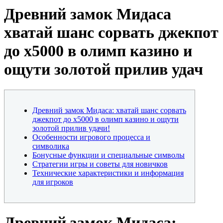
Древний замок Мидаса
хватай шанс сорвать джекпот
до x5000 в олимп казино и
ощути золотой прилив удач
Древний замок Мидаса: хватай шанс сорвать
джекпот до x5000 в олимп казино и ощути
золотой прилив удачи!
Особенности игрового процесса и
символика
Бонусные функции и специальные символы
Стратегии игры и советы для новичков
Технические характеристики и информация
для игроков
Древний замок Мидаса: