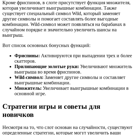
Кроме фриспинов, в слоте присутствует функция множителя,
которая увеличивает выигрышные комбинации. Также
существует специальный символ Wild, который заменяет
другие символы и помогает составлять более выгодные
комбинации. Wild-символ может появляться на барабанах в
случайном порядке и значительно увеличить шансы на
выигрыш.
Вот список основных бонусных функций:
Фриспины:
Активируются при выпадении трех и более
скаттеров.
Прилипающие золотые руки:
Увеличивают множитель
выигрыша во время фриспинов.
Wild-символ:
Заменяет другие символы и составляет
выигрышные комбинации.
Множитель:
Увеличивает выигрышные комбинации в
основной игре.
Стратегии игры и советы для
новичков
Несмотря на то, что слот основан на случайности, существуют
определенные стратегии, которые могут увеличить ваши