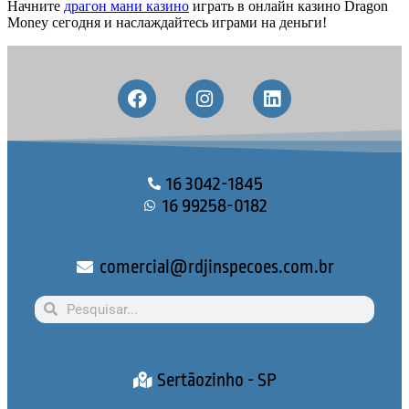
Начните
драгон мани казино
играть в онлайн казино Dragon
Money сегодня и наслаждайтесь играми на деньги!
16 3042-1845
16 99258-0182
comercial@rdjinspecoes.com.br
Sertãozinho - SP