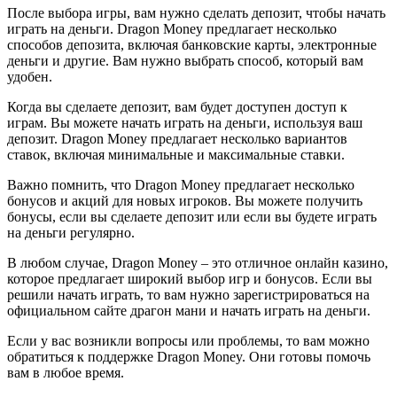
После выбора игры, вам нужно сделать депозит, чтобы начать
играть на деньги. Dragon Money предлагает несколько
способов депозита, включая банковские карты, электронные
деньги и другие. Вам нужно выбрать способ, который вам
удобен.
Когда вы сделаете депозит, вам будет доступен доступ к
играм. Вы можете начать играть на деньги, используя ваш
депозит. Dragon Money предлагает несколько вариантов
ставок, включая минимальные и максимальные ставки.
Важно помнить, что Dragon Money предлагает несколько
бонусов и акций для новых игроков. Вы можете получить
бонусы, если вы сделаете депозит или если вы будете играть
на деньги регулярно.
В любом случае, Dragon Money – это отличное онлайн казино,
которое предлагает широкий выбор игр и бонусов. Если вы
решили начать играть, то вам нужно зарегистрироваться на
официальном сайте драгон мани и начать играть на деньги.
Если у вас возникли вопросы или проблемы, то вам можно
обратиться к поддержке Dragon Money. Они готовы помочь
вам в любое время.