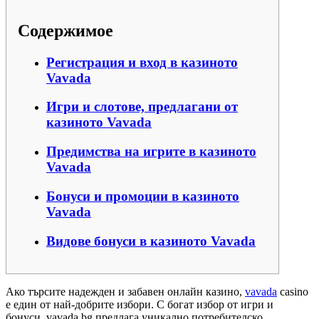
Содержимое
Регистрация и вход в казиното
Vavada
Игри и слотове, предлагани от
казиното Vavada
Предимства на игрите в казиното
Vavada
Бонуси и промоции в казиното
Vavada
Видове бонуси в казиното Vavada
Ако търсите надежден и забавен онлайн казино,
vavada
casino
е един от най-добрите избори. С богат избор от игри и
бонуси, vavada bg предлага уникално потребителско