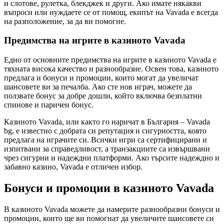
и слотове, рулетка, блекджек и други. Ако имате някакви
въпроси или нуждаете се от помощ, екипът на Vavada е всегда
на разположение, за да ви помогне.
Предимства на игрите в казиното Vavada
Едно от основните предимства на игрите в казиното Vavada е
тяхната висока качество и разнообразие. Освен това, казиното
предлага и бонуси и промоции, които могат да увеличат
шансовете ви за печалба. Ако сте нов играч, можете да
ползвате бонус за добре дошли, който включва безплатни
спинове и паричен бонус.
Казиното Vavada, или както го наричат в България – Vavada
bg, е известно с добрата си репутация и сигурността, която
предлага на играчите си. Всички игри са сертифицирани и
изпитвани за справедливост, а транзакциите са извършвани
чрез сигурни и надеждни платформи. Ако търсите надеждно и
забавно казино, Vavada е отличен избор.
Бонуси и промоции в казиното Vavada
В казиното Vavada можете да намерите разнообразни бонуси и
промоции, които ще ви помогнат да увеличите шансовете си