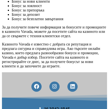
Бонус за нови клиенти
Бонус за лоялност
Бонус за препоръка
Бонус за депозит
Бонус за безплатни завъртания
За да получите повече информация за бонусите и промоциите
в казиното Vavada, можете да посетите сайта на казиното или
да се свържете с техния клиентски отдел.
Казиното Vavada е известно с добрата си репутация и
предлага сигурна и справедлива игра. Ако търсите онлайн
казино, което предлага разнообразни бонуси и промоции,
Vavada е добър избор. Посетете сайта на казиното и
регистрирайте се днес, за да получите бонусът за нови
клиенти и да започнете да играете.