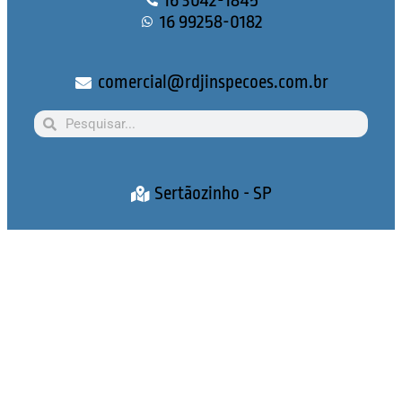
16 3042-1845
16 99258-0182
comercial@rdjinspecoes.com.br
Sertãozinho - SP