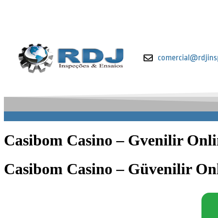
comercial@rdjins
Casibom Casino – Gvenilir Onli
Casibom Casino – Güvenilir Onl