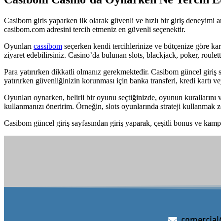
Casibom giris yaparken ilk olarak güvenli ve hızlı bir giriş deneyimi 
casibom.com adresini tercih etmeniz en güvenli seçenektir.
Oyunları
cassibom
seçerken kendi tercihlerinize ve bütçenize göre kara
ziyaret edebilirsiniz. Casino’da bulunan slots, blackjack, poker, roulet
Para yatırırken dikkatli olmanız gerekmektedir. Casibom güncel giriş s
yatırırken güvenliğinizin korunması için banka transferi, kredi kartı v
Oyunları oynarken, belirli bir oyunu seçtiğinizde, oyunun kurallarını v
kullanmanızı öneririm. Örneğin, slots oyunlarında strateji kullanmak z
Casibom güncel giriş sayfasından giriş yaparak, çeşitli bonus ve kampa
comercial