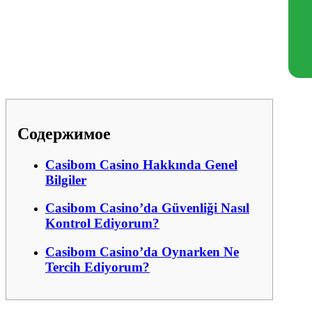
Содержимое
Casibom Casino Hakkında Genel
Bilgiler
Casibom Casino’da Güvenliği Nasıl
Kontrol Ediyorum?
Casibom Casino’da Oynarken Ne
Tercih Ediyorum?