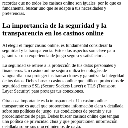
recordar que no todos los casinos online son iguales, por lo que es
fundamental buscar uno que se adapte a tus necesidades y
preferencias.
La importancia de la seguridad y la
transparencia en los casinos online
Al elegir el mejor casino online, es fundamental considerar la
seguridad y la transparencia. Estos dos aspectos son clave para
garantizar una experiencia de juego segura y satisfactoria.
La seguridad se refiere a la protección de tus datos personales y
financieros. Un casino online seguro utiliza tecnologías de
vanguardia para proteger tus transacciones y garantizar la integridad
de tus datos. Debes buscar casinos online que utilicen protocolos de
seguridad como SSL (Secure Sockets Layer) o TLS (Transport
Layer Security) para proteger tus conexiones.
Otra cosa importante es la transparencia. Un casino online
transparente es aquel que proporciona información clara y detallada
sobre sus políticas de juego, sus condiciones de premio y sus
procedimientos de pago. Debes buscar casinos online que tengan
una política de privacidad clara y que proporcionen información
detallada sobre sus procedimientos de pago.