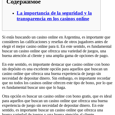
Содержимое
La importancia de la seguridad y la
transparencia en los casinos online
Si estás buscando un casino online en Argentina, es importante que
consideres las calificaciones y reseñas de otros jugadores antes de
elegir el mejor casino online para ti. En este sentido, es fundamental
buscar un casino online que ofrezca una variedad de juegos, una
buena atención al cliente y una amplia gama de opciones de pago.
En este sentido, es importante destacar que casino online con bono
sin depósito es una excelente opción para aquellos que buscan un
casino online que ofrezca una buena experiencia de juego sin
necesidad de depositar dinero. Sin embargo, es importante recordar
que no todos los casinos online ofrecen este tipo de bono, por lo que
es fundamental buscar uno que lo haga.
Otra opción es buscar un casino online con bono gratis, que es ideal
para aquellos que buscan un casino online que ofrezca una buena
experiencia de juego sin necesidad de depositar dinero. En este
sentido, es importante buscar un casino online que ofrezca una
buena variedad de juegos y una buena atención al cliente.