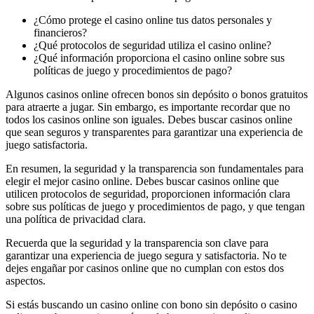
¿Cómo protege el casino online tus datos personales y
financieros?
¿Qué protocolos de seguridad utiliza el casino online?
¿Qué información proporciona el casino online sobre sus
políticas de juego y procedimientos de pago?
Algunos casinos online ofrecen bonos sin depósito o bonos gratuitos
para atraerte a jugar. Sin embargo, es importante recordar que no
todos los casinos online son iguales. Debes buscar casinos online
que sean seguros y transparentes para garantizar una experiencia de
juego satisfactoria.
En resumen, la seguridad y la transparencia son fundamentales para
elegir el mejor casino online. Debes buscar casinos online que
utilicen protocolos de seguridad, proporcionen información clara
sobre sus políticas de juego y procedimientos de pago, y que tengan
una política de privacidad clara.
Recuerda que la seguridad y la transparencia son clave para
garantizar una experiencia de juego segura y satisfactoria. No te
dejes engañar por casinos online que no cumplan con estos dos
aspectos.
Si estás buscando un casino online con bono sin depósito o casino