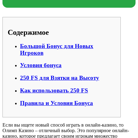
Содержимое
Большой Бонус для Новых
Игроков
Условия бонуса
250 FS для Взятки на Высоту
Как использовать 250 FS
Правила и Условия Бонуса
Если вы ищете новый способ играть в онлайн-казино, то
Олимп Казино – отличный выбор. Это популярное онлайн-
казино, которое предлагает своим игрокам множество