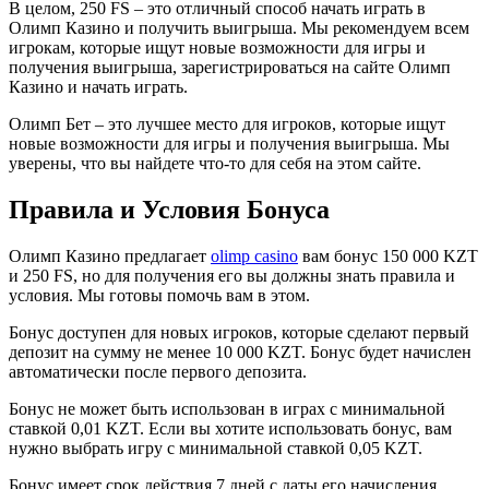
В целом, 250 FS – это отличный способ начать играть в
Олимп Казино и получить выигрыша. Мы рекомендуем всем
игрокам, которые ищут новые возможности для игры и
получения выигрыша, зарегистрироваться на сайте Олимп
Казино и начать играть.
Олимп Бет – это лучшее место для игроков, которые ищут
новые возможности для игры и получения выигрыша. Мы
уверены, что вы найдете что-то для себя на этом сайте.
Правила и Условия Бонуса
Олимп Казино предлагает
olimp casino
вам бонус 150 000 KZT
и 250 FS, но для получения его вы должны знать правила и
условия. Мы готовы помочь вам в этом.
Бонус доступен для новых игроков, которые сделают первый
депозит на сумму не менее 10 000 KZT. Бонус будет начислен
автоматически после первого депозита.
Бонус не может быть использован в играх с минимальной
ставкой 0,01 KZT. Если вы хотите использовать бонус, вам
нужно выбрать игру с минимальной ставкой 0,05 KZT.
Бонус имеет срок действия 7 дней с даты его начисления.