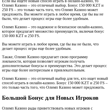
Если вы ищете новый способ играть в онлайн-казино, то
Олимп Казино – это отличный выбор. Бонус 150 000 KZT и
250 FS – это только часть того, что Олимп Казино может
предложить. Вы можете играть в любое время, где бы вы не
были, что делает процесс игры еще более удобным.
Олимп Казино – это надежное и безопасное онлайн-казино,
которое предлагает множество преимуществ, включая бонус
150 000 KZT и 250 FS.
Вы можете играть в любое время, где бы вы не были, что
делает процесс игры еще более удобным.
Также, Олимп Казино предлагает свою программу
лояльности, которая позволяет игрокам получать
дополнительные бонусы и преимущества. Это делает процесс
игры еще более интересным и привлекательным.
Олимп Казино – это отличный выбор для тех, кто ищет новый
способ играть в онлайн-казино. Бонус 150 000 KZT и 250 FS –
это только часть того, что Олимп Казино может предложить.
Большой Бонус для Новых Игроков
Олимп Казино рады приветствовать новых игроков с