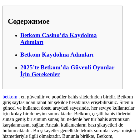
Содержимое
Betkom Casino’da Kaydolma
Adımları
Betkom Kaydolma Adımları
2025’te Betkom’da Güvenli Oyunlar
İçin Gerekenler
betkom
, en güvenilir ve popüler bahis sitelerinden biridir. Betkom
giriş sayfasından rahat bir şekilde hesabınıza erişebilirsiniz. Sitenin
güncel ve kullanıcı dostu arayüzü sayesinde, her seviye kullanıcılar
için kolay bir deneyim sunmaktadır. Betkom, çeşitli bahis türlerini
sunan geniş bir sunum sunar, bu nedenle her tür bahis arzunuzun
karşılanmasını sağlar. Ancak, kullanıcıların bazı şikayetleri de
bulunmaktadır. Bu şikayetler genellikle teknik sorunlar veya müşteri
hizmetleriyle ilgili olmaktadır. Bununla birlikte, Betkom,