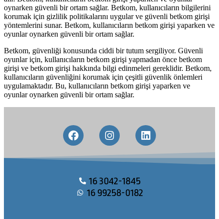
oynarken güvenli bir ortam sağlar. Betkom, kullanıcıların bilgilerini
korumak için gizlilik politikalarını uygular ve güvenli betkom girişi
yöntemlerini sunar. Betkom, kullanıcıların betkom girişi yaparken ve
oyunlar oynarken güvenli bir ortam sağlar.
Betkom, güvenliği konusunda ciddi bir tutum sergiliyor. Güvenli
oyunlar için, kullanıcıların betkom girişi yapmadan önce betkom
girişi ve betkom girişi hakkında bilgi edinmeleri gereklidir. Betkom,
kullanıcıların güvenliğini korumak için çeşitli güvenlik önlemleri
uygulamaktadır. Bu, kullanıcıların betkom girişi yaparken ve
oyunlar oynarken güvenli bir ortam sağlar.
16 3042-1845
16 99258-0182