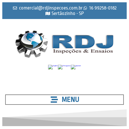
comercial@rdjinspecoes.com.br
16 99258-0182
Sertãozinho - SP
MENU