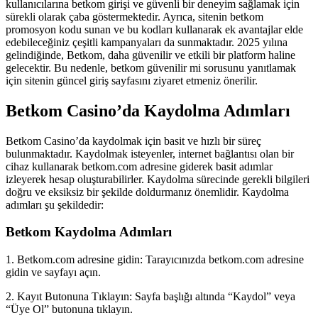
kullanıcılarına betkom girişi ve güvenli bir deneyim sağlamak için
sürekli olarak çaba göstermektedir. Ayrıca, sitenin betkom
promosyon kodu sunan ve bu kodları kullanarak ek avantajlar elde
edebileceğiniz çeşitli kampanyaları da sunmaktadır. 2025 yılına
gelindiğinde, Betkom, daha güvenilir ve etkili bir platform haline
gelecektir. Bu nedenle, betkom güvenilir mi sorusunu yanıtlamak
için sitenin güncel giriş sayfasını ziyaret etmeniz önerilir.
Betkom Casino’da Kaydolma Adımları
Betkom Casino’da kaydolmak için basit ve hızlı bir süreç
bulunmaktadır. Kaydolmak isteyenler, internet bağlantısı olan bir
cihaz kullanarak betkom.com adresine giderek basit adımlar
izleyerek hesap oluşturabilirler. Kaydolma sürecinde gerekli bilgileri
doğru ve eksiksiz bir şekilde doldurmanız önemlidir. Kaydolma
adımları şu şekildedir:
Betkom Kaydolma Adımları
1. Betkom.com adresine gidin: Tarayıcınızda betkom.com adresine
gidin ve sayfayı açın.
2. Kayıt Butonuna Tıklayın: Sayfa başlığı altında “Kaydol” veya
“Üye Ol” butonuna tıklayın.