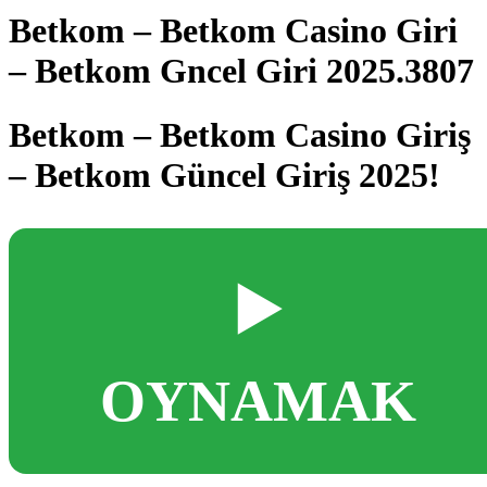
Betkom – Betkom Casino Giri
– Betkom Gncel Giri 2025.3807
Betkom – Betkom Casino Giriş
– Betkom Güncel Giriş 2025!
▶️
OYNAMAK