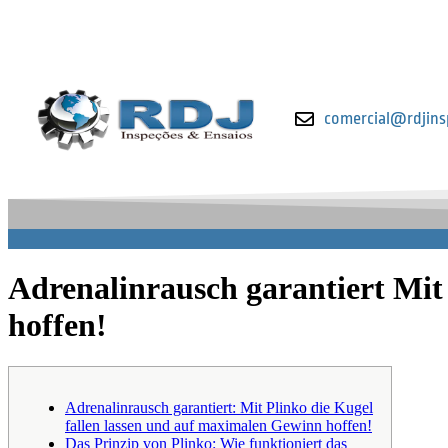
comercial@rdjins
Adrenalinrausch garantiert Mit
hoffen!
Adrenalinrausch garantiert: Mit Plinko die Kugel
fallen lassen und auf maximalen Gewinn hoffen!
Das Prinzip von Plinko: Wie funktioniert das