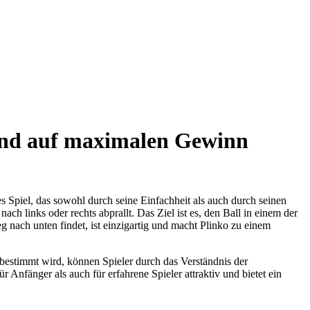
n und auf maximalen Gewinn
s Spiel, das sowohl durch seine Einfachheit als auch durch seinen
nach links oder rechts abprallt. Das Ziel ist es, den Ball in einem der
 nach unten findet, ist einzigartig und macht Plinko zu einem
l bestimmt wird, können Spieler durch das Verständnis der
Anfänger als auch für erfahrene Spieler attraktiv und bietet ein