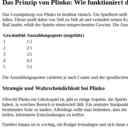
Das Prinzip von Plinko: Wie funktioniert d
Das Grundprinzip von Plinko ist denkbar einfach. Ein Spielbrett stellt
fallen. Dieser prallt dabei von Stift zu Stift ab und verändert sein
Ball landet, erhält der Spieler einen entsprechenden Gewinn. Die Ano
Gewinnfeld
Auszahlungsquote (ungefähr)
1
1:1
2
2:1
3
3:1
4
4:1
5
5:1
Die Auszahlungsquoten variieren je nach Casino und der spezifischen
Strategie und Wahrscheinlichkeit bei Plinko
Obwohl Plinko ein Glücksspiel ist, gibt es einige Aspekte, die Spiel
haben, in welchen Bereich er tendenziell fällt. Ein zentraler Startpunk
bestimmten Seite zu landen. Allerdings sollte man bedenken, dass der
helfen, informierte Entscheidungen zu treffen.
Darüber hinaus ist es wichtig, ein Budget festzulegen und sich daran