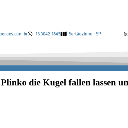
pecoes.com.br
16 3042-1845
Sertãozinho - SP
[g
 Plinko die Kugel fallen lassen