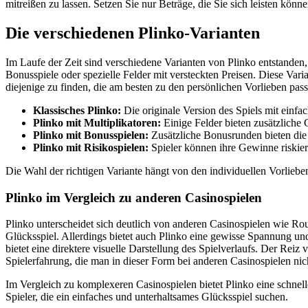
mitreißen zu lassen. Setzen Sie nur Beträge, die Sie sich leisten könn
Die verschiedenen Plinko-Varianten
Im Laufe der Zeit sind verschiedene Varianten von Plinko entstanden,
Bonusspiele oder spezielle Felder mit versteckten Preisen. Diese Var
diejenige zu finden, die am besten zu den persönlichen Vorlieben pass
Klassisches Plinko:
Die originale Version des Spiels mit einfa
Plinko mit Multiplikatoren:
Einige Felder bieten zusätzliche
Plinko mit Bonusspielen:
Zusätzliche Bonusrunden bieten di
Plinko mit Risikospielen:
Spieler können ihre Gewinne riskie
Die Wahl der richtigen Variante hängt von den individuellen Vorlie
Plinko im Vergleich zu anderen Casinospielen
Plinko unterscheidet sich deutlich von anderen Casinospielen wie Rou
Glücksspiel. Allerdings bietet auch Plinko eine gewisse Spannung un
bietet eine direktere visuelle Darstellung des Spielverlaufs. Der Reiz
Spielerfahrung, die man in dieser Form bei anderen Casinospielen nich
Im Vergleich zu komplexeren Casinospielen bietet Plinko eine schnell
Spieler, die ein einfaches und unterhaltsames Glücksspiel suchen.