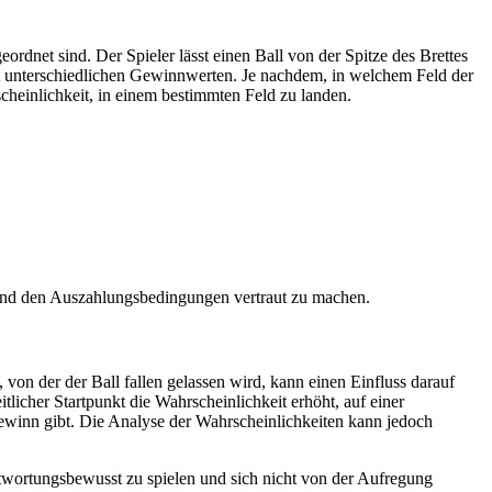
eordnet sind. Der Spieler lässt einen Ball von der Spitze des Brettes
 mit unterschiedlichen Gewinnwerten. Je nachdem, in welchem Feld der
scheinlichkeit, in einem bestimmten Feld zu landen.
n und den Auszahlungsbedingungen vertraut zu machen.
von der der Ball fallen gelassen wird, kann einen Einfluss darauf
itlicher Startpunkt die Wahrscheinlichkeit erhöht, auf einer
 Gewinn gibt. Die Analyse der Wahrscheinlichkeiten kann jedoch
antwortungsbewusst zu spielen und sich nicht von der Aufregung