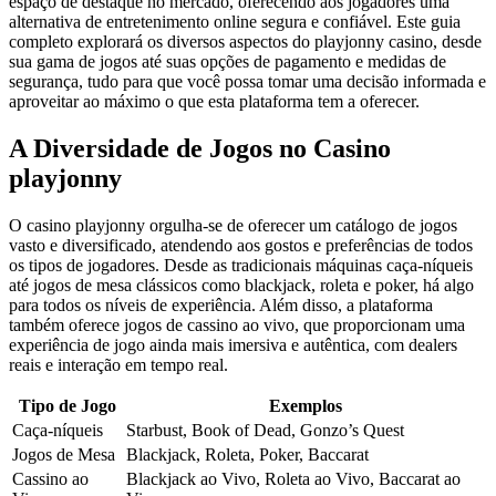
espaço de destaque no mercado, oferecendo aos jogadores uma
alternativa de entretenimento online segura e confiável. Este guia
completo explorará os diversos aspectos do playjonny casino, desde
sua gama de jogos até suas opções de pagamento e medidas de
segurança, tudo para que você possa tomar uma decisão informada e
aproveitar ao máximo o que esta plataforma tem a oferecer.
A Diversidade de Jogos no Casino
playjonny
O casino playjonny orgulha-se de oferecer um catálogo de jogos
vasto e diversificado, atendendo aos gostos e preferências de todos
os tipos de jogadores. Desde as tradicionais máquinas caça-níqueis
até jogos de mesa clássicos como blackjack, roleta e poker, há algo
para todos os níveis de experiência. Além disso, a plataforma
também oferece jogos de cassino ao vivo, que proporcionam uma
experiência de jogo ainda mais imersiva e autêntica, com dealers
reais e interação em tempo real.
Tipo de Jogo
Exemplos
Caça-níqueis
Starbust, Book of Dead, Gonzo’s Quest
Jogos de Mesa
Blackjack, Roleta, Poker, Baccarat
Cassino ao
Blackjack ao Vivo, Roleta ao Vivo, Baccarat ao