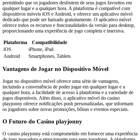
permitindo que os jogadores desfrutem de seus jogos favoritos em
qualquer lugar e a qualquer hora. A plataforma é compatível com
dispositivos móveis iOS e Android, e oferece um aplicativo móvel
dedicado que pode ser baixado gratuitamente. O aplicativo móvel
oferece todos os recursos e funcionalidades da versão para desktop,
proporcionando uma experiência de jogo completa e imersiva.
Plataforma
Compatibilidade
iOS
iPhone, iPad
Android
Smartphones, Tablets
Vantagens de Jogar no Dispositivo Móvel
Jogar no dispositivo móvel oferece uma série de vantagens,
incluindo a conveniência de poder jogar em qualquer lugar e a
qualquer hora, a facilidade de acesso à plataforma e a variedade de
jogos disponíveis. Além disso, o aplicativo móvel do casino
playjonny oferece notificações push personalizadas, que informam
os jogadores sobre novas promoções, bônus e eventos especiais.
O Futuro do Casino playjonny
O casino playjonny está comprometido em fornecer uma experiência
de jogo inovadora e emocionante para seus jogadores. A plataforma