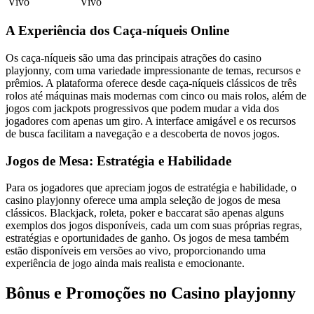
Vivo
Vivo
A Experiência dos Caça-níqueis Online
Os caça-níqueis são uma das principais atrações do casino
playjonny, com uma variedade impressionante de temas, recursos e
prêmios. A plataforma oferece desde caça-níqueis clássicos de três
rolos até máquinas mais modernas com cinco ou mais rolos, além de
jogos com jackpots progressivos que podem mudar a vida dos
jogadores com apenas um giro. A interface amigável e os recursos
de busca facilitam a navegação e a descoberta de novos jogos.
Jogos de Mesa: Estratégia e Habilidade
Para os jogadores que apreciam jogos de estratégia e habilidade, o
casino playjonny oferece uma ampla seleção de jogos de mesa
clássicos. Blackjack, roleta, poker e baccarat são apenas alguns
exemplos dos jogos disponíveis, cada um com suas próprias regras,
estratégias e oportunidades de ganho. Os jogos de mesa também
estão disponíveis em versões ao vivo, proporcionando uma
experiência de jogo ainda mais realista e emocionante.
Bônus e Promoções no Casino playjonny