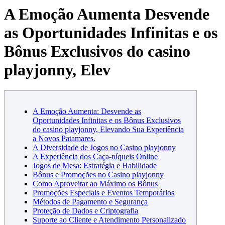
A Emoção Aumenta Desvende
as Oportunidades Infinitas e os
Bônus Exclusivos do casino
playjonny, Elev
A Emoção Aumenta: Desvende as
Oportunidades Infinitas e os Bônus Exclusivos
do casino playjonny, Elevando Sua Experiência
a Novos Patamares.
A Diversidade de Jogos no Casino playjonny
A Experiência dos Caça-níqueis Online
Jogos de Mesa: Estratégia e Habilidade
Bônus e Promoções no Casino playjonny
Como Aproveitar ao Máximo os Bônus
Promoções Especiais e Eventos Temporários
Métodos de Pagamento e Segurança
Proteção de Dados e Criptografia
Suporte ao Cliente e Atendimento Personalizado