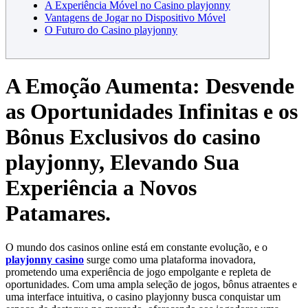
A Experiência Móvel no Casino playjonny
Vantagens de Jogar no Dispositivo Móvel
O Futuro do Casino playjonny
A Emoção Aumenta: Desvende
as Oportunidades Infinitas e os
Bônus Exclusivos do casino
playjonny, Elevando Sua
Experiência a Novos
Patamares.
O mundo dos casinos online está em constante evolução, e o
playjonny casino
surge como uma plataforma inovadora,
prometendo uma experiência de jogo empolgante e repleta de
oportunidades. Com uma ampla seleção de jogos, bônus atraentes e
uma interface intuitiva, o casino playjonny busca conquistar um