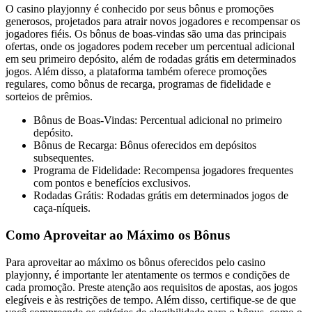
O casino playjonny é conhecido por seus bônus e promoções
generosos, projetados para atrair novos jogadores e recompensar os
jogadores fiéis. Os bônus de boas-vindas são uma das principais
ofertas, onde os jogadores podem receber um percentual adicional
em seu primeiro depósito, além de rodadas grátis em determinados
jogos. Além disso, a plataforma também oferece promoções
regulares, como bônus de recarga, programas de fidelidade e
sorteios de prêmios.
Bônus de Boas-Vindas: Percentual adicional no primeiro
depósito.
Bônus de Recarga: Bônus oferecidos em depósitos
subsequentes.
Programa de Fidelidade: Recompensa jogadores frequentes
com pontos e benefícios exclusivos.
Rodadas Grátis: Rodadas grátis em determinados jogos de
caça-níqueis.
Como Aproveitar ao Máximo os Bônus
Para aproveitar ao máximo os bônus oferecidos pelo casino
playjonny, é importante ler atentamente os termos e condições de
cada promoção. Preste atenção aos requisitos de apostas, aos jogos
elegíveis e às restrições de tempo. Além disso, certifique-se de que