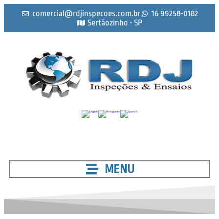
comercial@rdjinspecoes.com.br
16 99258-0182
Sertãozinho - SP
MENU