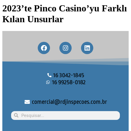
2023’te Pinco Casino’yu Farklı
Kılan Unsurlar
16 3042-1845
16 99258-0182
comercial@rdjinspecoes.com.br