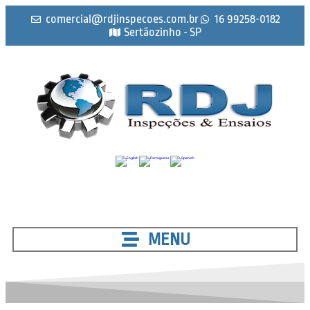
comercial@rdjinspecoes.com.br
16 99258-0182
Sertãozinho - SP
MENU