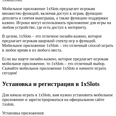
Мобильное приложение 1xSlots предлагает игрокам
множество функций, включая доступ к играм, функцию
депозита и снятия выигрыша, а также функцию поддержки
казино. Игроки могут использовать приложение для игры на
любом устройстве, где есть доступ к интернету.
В целом, 1xSlots – это отличное онлайн-казино, которое
предлагает игрокам широкий спектр игр и функций.
Мобильное приложение 1xSlots – это отличный способ играть
в любое время и из любого места.
Если вы ищете онлайн-казино, которое предлагает игрокам
мобильное приложение, то 1xSlots – это отличный выбор.
Скачайте мобильное приложение 1xSlots и начните играть
сегодня!
Установка и регистрация в 1xSlots
Для начала играть в 1xSlots, вам нужно установить мобильное
приложение и зарегистрироваться на официальном сайте
1xslots.
Установка приложения: