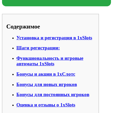
Содержимое
Установка и регистрация в 1xSlots
Шаги регистрации:
Функциональность и игровые
автоматы 1xSlots
Бонусы и акции в 1хСлотс
Бонусы для новых игроков
Бонусы для постоянных игроков
Оценка и отзывы о 1xSlots