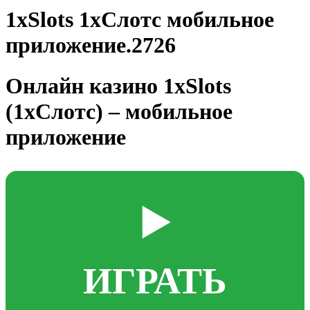
1xSlots 1хСлотс мобильное
приложение.2726
Онлайн казино 1xSlots
(1хСлотс) – мобильное
приложение
▶️
ИГРАТЬ