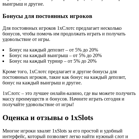
выигрыш и другие.
Бонусы для постоянных игроков
Для постоянных игроков 1хСлотс предлагает несколько
бонусов, чтобы помочь им продолжать играть и получать
удовольствие от игры.
Бонус на каждый депозит – от 5% до 20%
Бонус на каждый выигрыш – от 5% до 20%
Бонус на каждый турнир – от 5% до 20%
Кроме того, 1хСлотс предлагает и другие бонусы для
постоянных игроков, такие как бонус на каждый депозит,
бонус на каждый выигрыш и другие.
1хСлотс – это лучшее онлайн-казино, где вы можете получить
массу преимуществ и бонусов. Начните играть сегодня и
получайте удовольствие от игры!
Оценка и отзывы о 1xSlots
Многие игроки хвалят 1xSlots за его простой и удобный
интерфейс, который позволяет легко найти нужный слот и