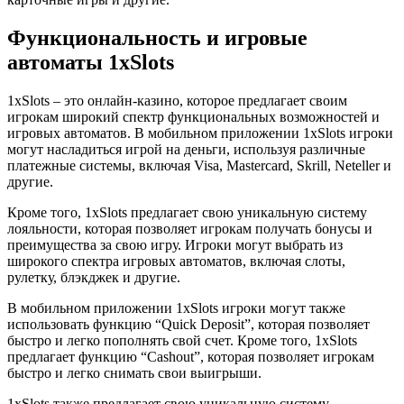
Функциональность и игровые
автоматы 1xSlots
1xSlots – это онлайн-казино, которое предлагает своим
игрокам широкий спектр функциональных возможностей и
игровых автоматов. В мобильном приложении 1xSlots игроки
могут насладиться игрой на деньги, используя различные
платежные системы, включая Visa, Mastercard, Skrill, Neteller и
другие.
Кроме того, 1xSlots предлагает свою уникальную систему
лояльности, которая позволяет игрокам получать бонусы и
преимущества за свою игру. Игроки могут выбрать из
широкого спектра игровых автоматов, включая слоты,
рулетку, блэкджек и другие.
В мобильном приложении 1xSlots игроки могут также
использовать функцию “Quick Deposit”, которая позволяет
быстро и легко пополнять свой счет. Кроме того, 1xSlots
предлагает функцию “Cashout”, которая позволяет игрокам
быстро и легко снимать свои выигрыши.
1xSlots также предлагает свою уникальную систему