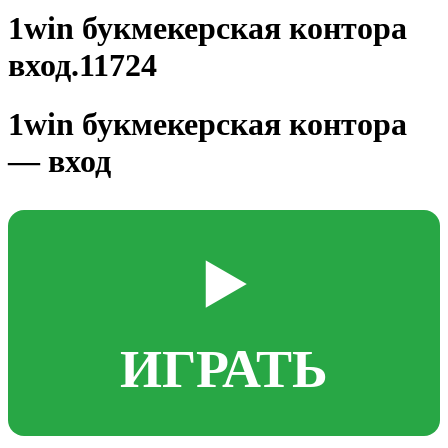
1win букмекерская контора
вход.11724
1win букмекерская контора
— вход
▶️
ИГРАТЬ