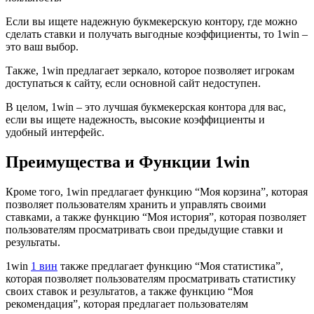
Если вы ищете надежную букмекерскую контору, где можно
сделать ставки и получать выгодные коэффициенты, то 1win –
это ваш выбор.
Также, 1win предлагает зеркало, которое позволяет игрокам
доступаться к сайту, если основной сайт недоступен.
В целом, 1win – это лучшая букмекерская контора для вас,
если вы ищете надежность, высокие коэффициенты и
удобный интерфейс.
Преимущества и Функции 1win
Кроме того, 1win предлагает функцию “Моя корзина”, которая
позволяет пользователям хранить и управлять своими
ставками, а также функцию “Моя история”, которая позволяет
пользователям просматривать свои предыдущие ставки и
результаты.
1win
1 вин
также предлагает функцию “Моя статистика”,
которая позволяет пользователям просматривать статистику
своих ставок и результатов, а также функцию “Моя
рекомендация”, которая предлагает пользователям