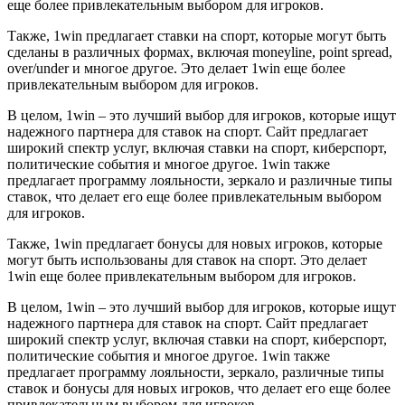
еще более привлекательным выбором для игроков.
Также, 1win предлагает ставки на спорт, которые могут быть
сделаны в различных формах, включая moneyline, point spread,
over/under и многое другое. Это делает 1win еще более
привлекательным выбором для игроков.
В целом, 1win – это лучший выбор для игроков, которые ищут
надежного партнера для ставок на спорт. Сайт предлагает
широкий спектр услуг, включая ставки на спорт, киберспорт,
политические события и многое другое. 1win также
предлагает программу лояльности, зеркало и различные типы
ставок, что делает его еще более привлекательным выбором
для игроков.
Также, 1win предлагает бонусы для новых игроков, которые
могут быть использованы для ставок на спорт. Это делает
1win еще более привлекательным выбором для игроков.
В целом, 1win – это лучший выбор для игроков, которые ищут
надежного партнера для ставок на спорт. Сайт предлагает
широкий спектр услуг, включая ставки на спорт, киберспорт,
политические события и многое другое. 1win также
предлагает программу лояльности, зеркало, различные типы
ставок и бонусы для новых игроков, что делает его еще более
привлекательным выбором для игроков.